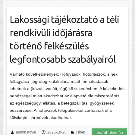
Lakossági tájékoztató a téli
rendkívüli időjárásra
történő felkészülés
legfontosabb szabályairól
Várható következmények: Hófúvások, hótorlaszok, sínek
felfagyása, jégréteg kialakulása miatt fennakadások
lehetnek a (közúti, vasúti, légi) közlekedésben. A közlekedés
nehézségei miatt akadozhat az alapvető élelmiszerellátás,
az egészségügyi ellátás, a betegszállítás, gyógyszerek
beszerzése. A hófúvások településeket zárhatnak el a
külvilágtól, járművek akadhatnak…
admin.novaj
2025-10-28
Hírek
továbbolvasás