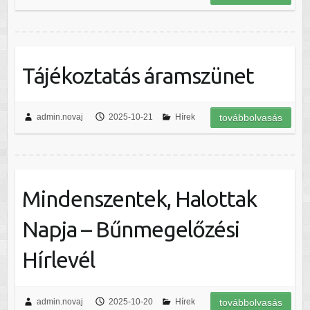
Tájékoztatás áramszünet
admin.novaj
2025-10-21
Hírek
továbbolvasás
Mindenszentek, Halottak
Napja – Bűnmegelőzési
Hírlevél
admin.novaj
2025-10-20
Hírek
továbbolvasás