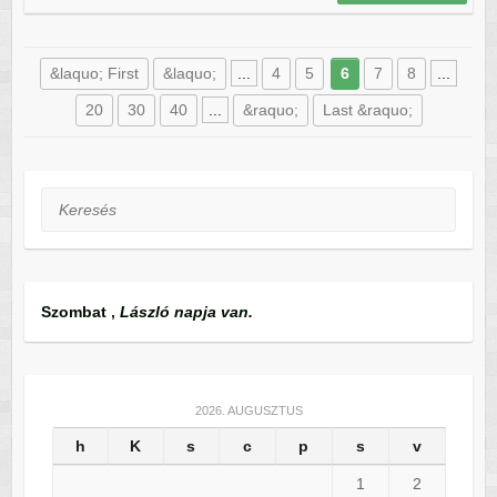
&laquo; First
&laquo;
...
4
5
6
7
8
...
20
30
40
...
&raquo;
Last &raquo;
Keresés
Szombat
,
László napja van.
2026. AUGUSZTUS
h
K
s
c
p
s
v
1
2