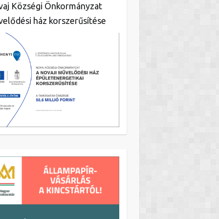
aj Községi Önkormányzat
elődési ház korszerűsítése