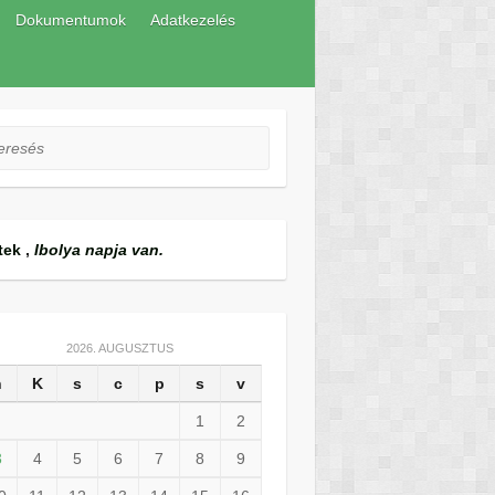
Dokumentumok
Adatkezelés
esés
tek
,
Ibolya napja van.
2026. AUGUSZTUS
h
K
s
c
p
s
v
1
2
3
4
5
6
7
8
9