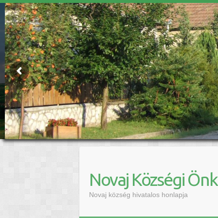
Novaj Községi Ön
Novaj község hivatalos honlapja