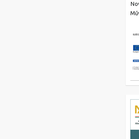
Nov
Műv