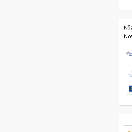
Köz
No