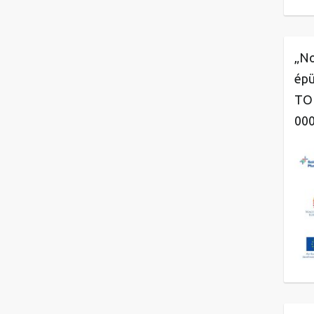
„No
épü
TOP
00