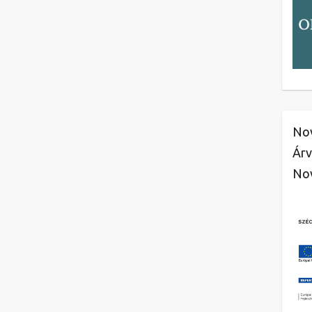
Nov
Árv
No