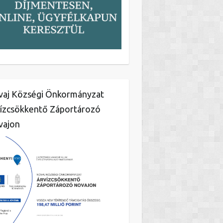
aj Községi Önkormányzat
ízcsökkentő Záportározó
vajon