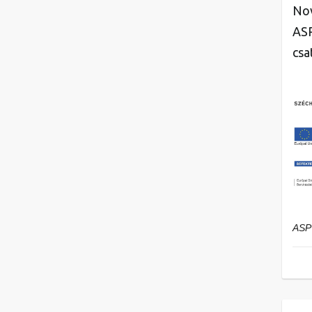
Nov
ASP
csa
ASP