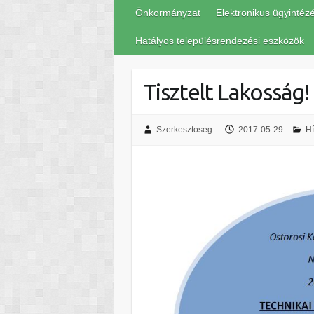
Önkormányzat
Elektronikus ügyintéz
Hatályos településrendezési eszközök
Tisztelt Lakosság!
Szerkesztoseg
2017-05-29
Hí