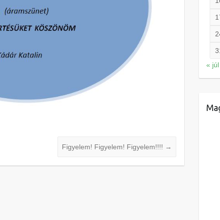
1
1
2
3
« júl
Mag
Figyelem! Figyelem! Figyelem!!!!
→