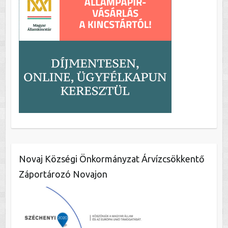
Novaj Községi Önkormányzat Árvízcsökkentő
Záportározó Novajon