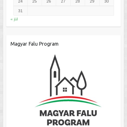
24
25
26
27
28
29
30
31
« júl
Magyar Falu Program