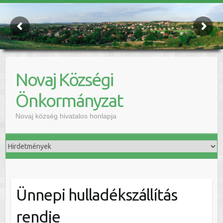
Novaj Községi
Önkormányzat
Novaj község hivatalos honlapja
Ünnepi hulladékszállítás
rendje