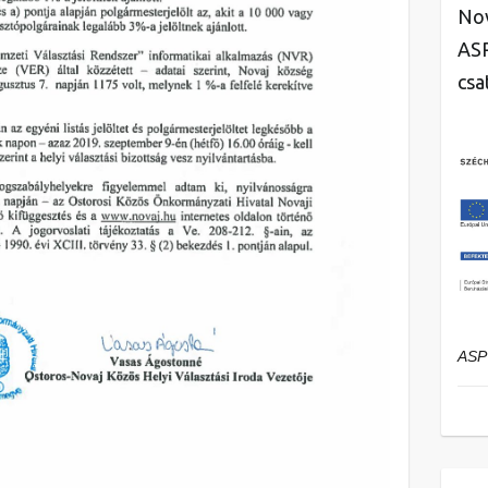
Nov
ASP
csa
ASP