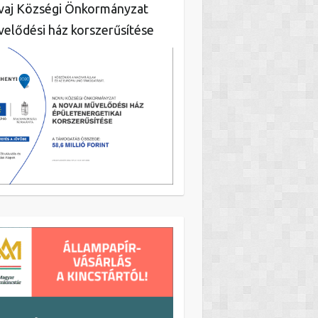
aj Községi Önkormányzat
elődési ház korszerűsítése