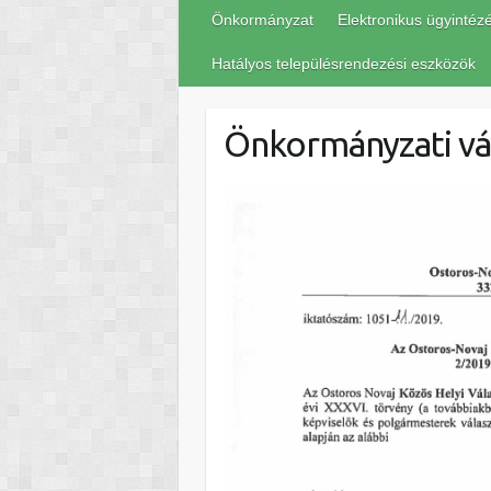
Önkormányzat
Elektronikus ügyintéz
Hatályos településrendezési eszközök
Önkormányzati vá