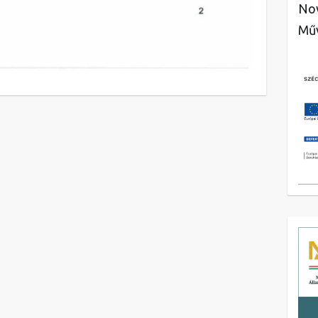
Nov
Műv