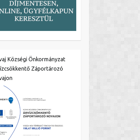
aj Községi Önkormányzat
ízcsökkentő Záportározó
vajon