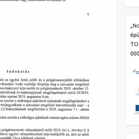
„No
épü
TOP
00