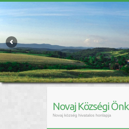
Novaj Községi Ön
Novaj község hivatalos honlapja