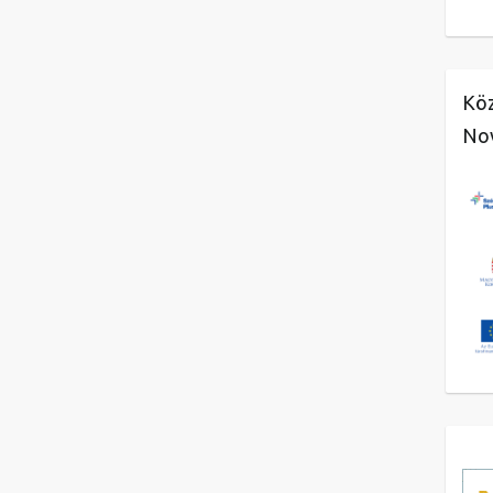
Köz
No