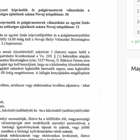
1
1
2
3
« júl
Mag