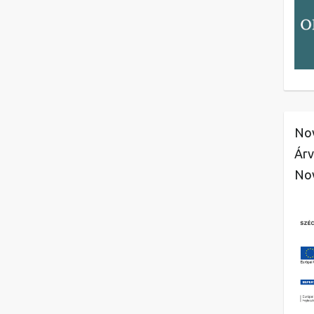
Nov
Árv
No