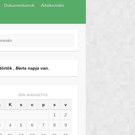
Dokumentumok
Adatkezelés
esés
törtök
,
Berta napja van.
2026. AUGUSZTUS
h
K
s
c
p
s
v
1
2
3
4
5
6
7
8
9