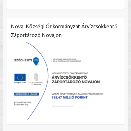
Novaj Községi Önkormányzat Árvízcsökkentő
Záportározó Novajon