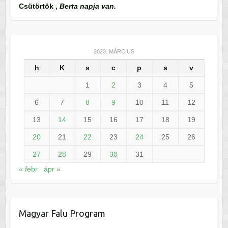
Csütörtök
,
Berta napja van.
2023. MÁRCIUS
h
K
s
c
p
s
v
1
2
3
4
5
6
7
8
9
10
11
12
13
14
15
16
17
18
19
20
21
22
23
24
25
26
27
28
29
30
31
« febr
ápr »
Magyar Falu Program