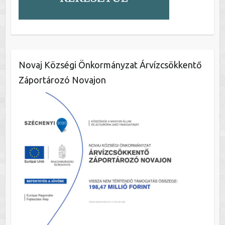
Novaj Községi Önkormányzat Árvízcsökkentő
Záportározó Novajon