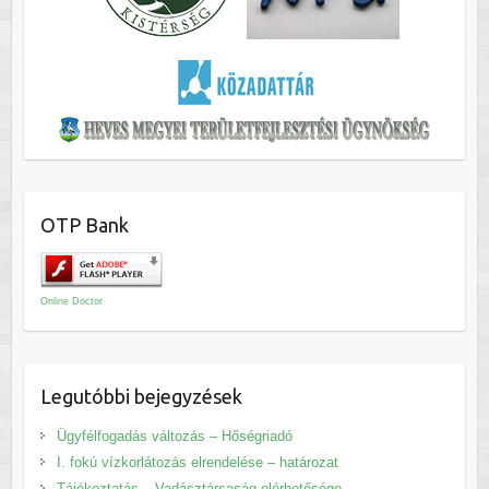
OTP Bank
Online Doctor
Legutóbbi bejegyzések
Ügyfélfogadás változás – Hőségriadó
I. fokú vízkorlátozás elrendelése – határozat
Tájékoztatás – Vadásztársaság elérhetősége