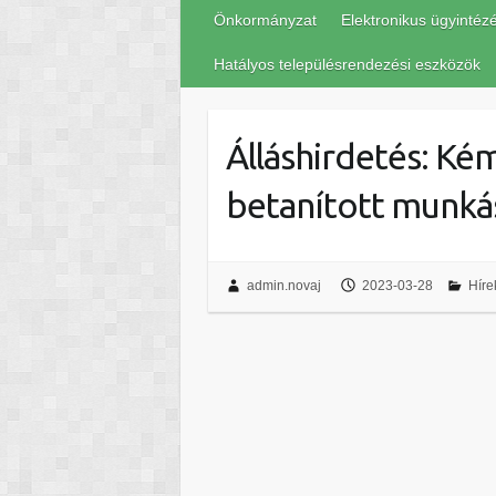
Önkormányzat
Elektronikus ügyintéz
Hatályos településrendezési eszközök
Álláshirdetés: K
betanított munká
admin.novaj
2023-03-28
Híre