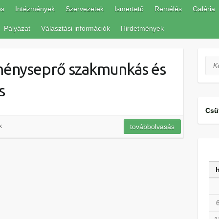
és
Intézmények
Szervezetek
Ismertető
Remélés
Galéria
Pályázat
Választási információk
Hirdetmények
Ker
éményseprő szakmunkás és
s
Csü
k
továbbolvasás