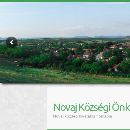
Novaj Községi Ön
Novaj község hivatalos honlapja