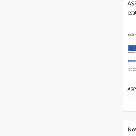
ASP
csa
ASP
Nov