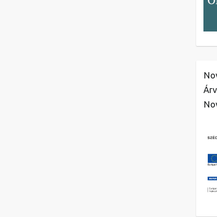
Nov
Árv
No