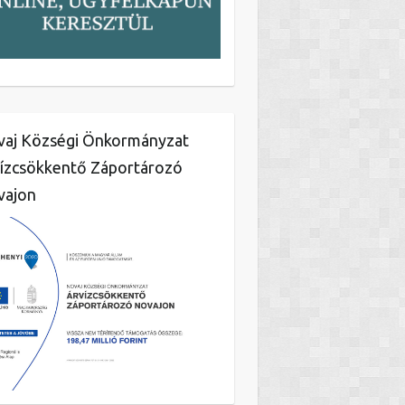
aj Községi Önkormányzat
ízcsökkentő Záportározó
vajon