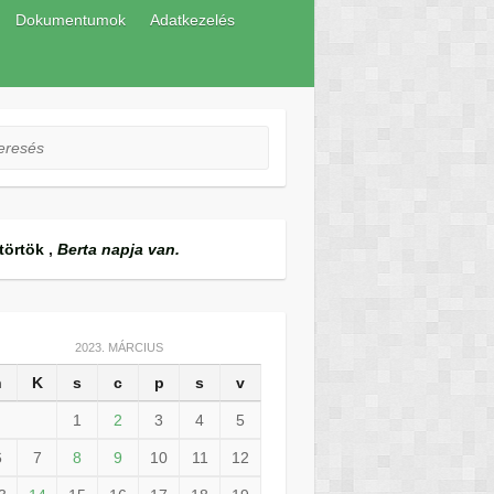
Dokumentumok
Adatkezelés
esés
törtök
,
Berta napja van.
2023. MÁRCIUS
h
K
s
c
p
s
v
1
2
3
4
5
6
7
8
9
10
11
12