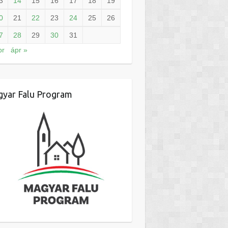
3
14
15
16
17
18
19
0
21
22
23
24
25
26
7
28
29
30
31
br
ápr »
yar Falu Program