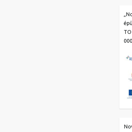
„No
épü
TOP
00
Nov