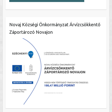
Novaj Községi Önkormányzat Árvízcsökkentő
Záportározó Novajon