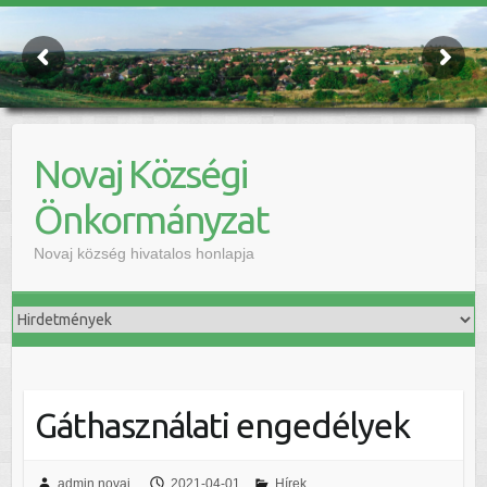
Novaj Községi
Önkormányzat
Novaj község hivatalos honlapja
Gáthasználati engedélyek
admin.novaj
2021-04-01
Hírek