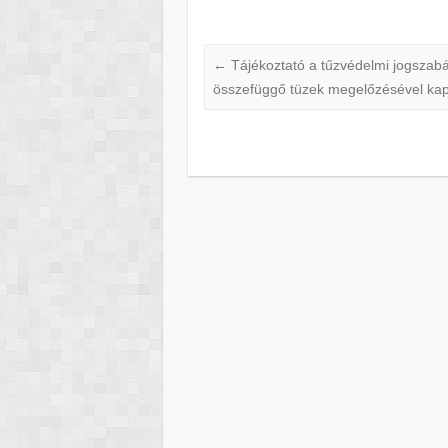
←
Tájékoztató a tűzvédelmi jogszabál
összefüggő tüzek megelőzésével ka