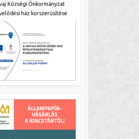
aj Községi Önkormányzat
elődési ház korszerűsítése