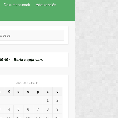
Dokumentumok
Adatkezelés
esés
törtök
,
Berta napja van.
2026. AUGUSZTUS
h
K
s
c
p
s
v
1
2
3
4
5
6
7
8
9