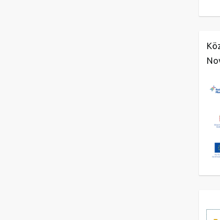
Köz
No