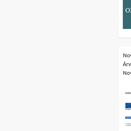
Nov
Árv
No