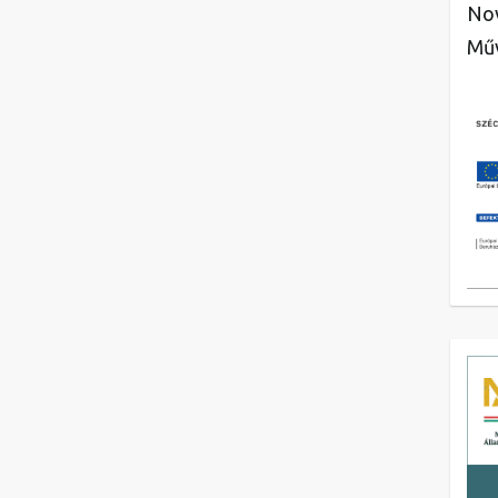
Nov
Műv