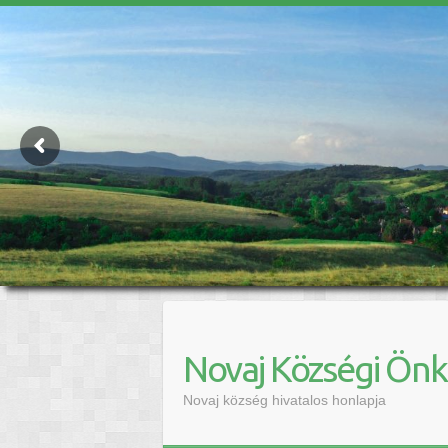
Novaj Községi Ön
Novaj község hivatalos honlapja