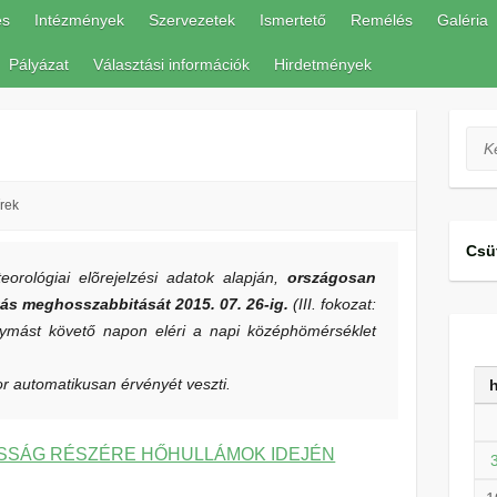
és
Intézmények
Szervezetek
Ismertető
Remélés
Galéria
Pályázat
Választási információk
Hirdetmények
Ker
rek
Csü
orológiai elõrejelzési adatok alapján,
országosan
ztás meghosszabbitását 2015. 07. 26-ig.
(III. fokozat:
ymást követő napon eléri a napi középhömérséklet
kor automatikusan érvényét veszti.
OSSÁG RÉSZÉRE HŐHULLÁMOK IDEJÉN