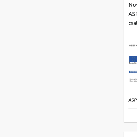
Nov
ASP
csa
ASP