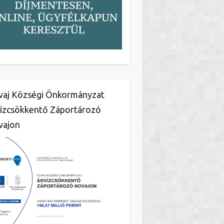
aj Községi Önkormányzat
ízcsökkentő Záportározó
vajon