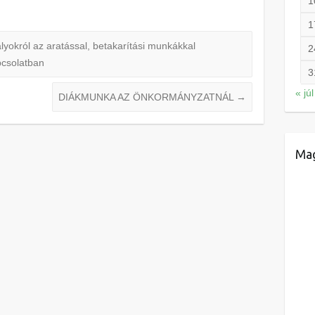
1
1
yokról az aratással, betakarítási munkákkal
2
pcsolatban
3
« júl
DIÁKMUNKA AZ ÖNKORMÁNYZATNÁL
→
Mag