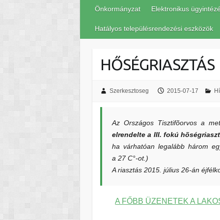
Önkormányzat
Elektronikus ügyintéz
Hatályos településrendezési eszközök
HŐSÉGRIASZTÁS
Szerkesztoseg
2015-07-17
Hí
Az Országos Tisztifõorvos a mete
elrendelte a III. fokú hõségrias
ha várhatóan legalább három eg
a 27 C°-ot.)
A riasztás 2015. július 26-án éjfél
A FŐBB ÜZENETEK A LAK