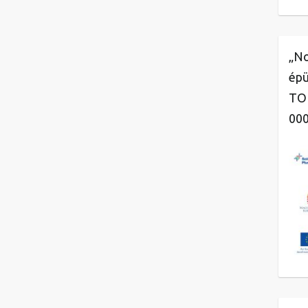
„No
épü
TOP
00