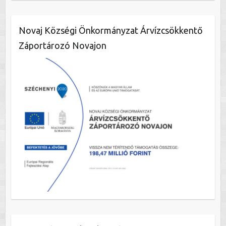
Novaj Községi Önkormányzat Árvízcsökkentő
Záportározó Novajon