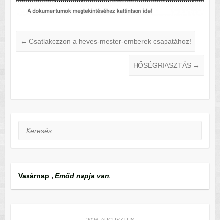
←
Csatlakozzon a heves-mester-emberek csapatához!
HŐSÉGRIASZTÁS
→
Keresés
Vasárnap
,
Emőd napja van.
2026. AUGUSZTUS