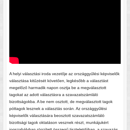
A helyi választási iroda vezetője az országgyűlési képviselők
választása kitűzését követően, legkésőbb a választást
megelőző harmadik napon osztja be a megválasztott
tagokat az adott választásra a szavazatszámláló
bizottságokba. A be nem osztott, de megválasztott tagok
póttagok lesznek a választás során. Az országgyűlési
képviselők választására beosztott szavazatszámláló
bizottsági tagok oktatáson vesznek részt, munkájukért
jogszabályban rögzített összegű tiszteletdíjban, a szavazás