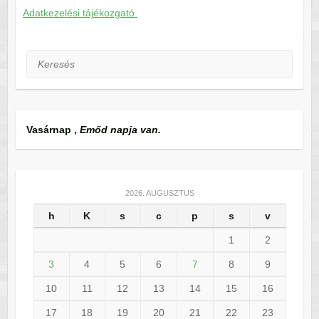
Adatkezelési tájékozgató
Keresés
Vasárnap
,
Emőd napja van.
2026. AUGUSZTUS
h
K
s
c
p
s
v
1
2
3
4
5
6
7
8
9
10
11
12
13
14
15
16
17
18
19
20
21
22
23