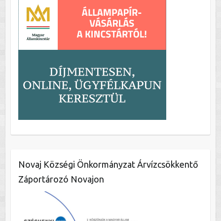
Novaj Községi Önkormányzat Árvízcsökkentő
Záportározó Novajon